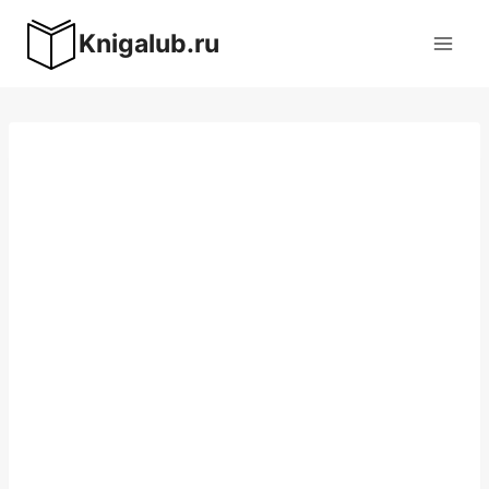
Перейти
Knigalub.ru
к
содержимому