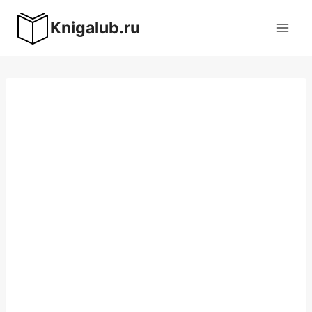
Перейти
Knigalub.ru
к
содержимому