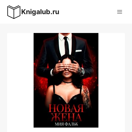
Перейти
Knigalub.ru
к
содержимому