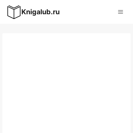
Перейти
Knigalub.ru
к
содержимому