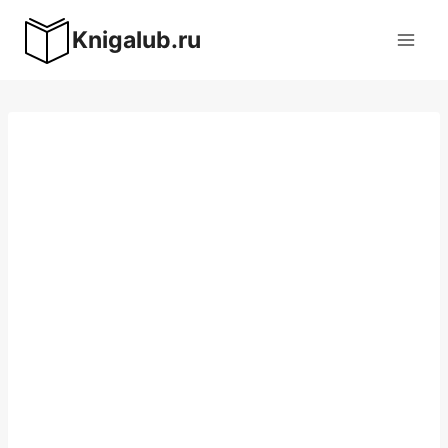
Перейти
Knigalub.ru
к
содержимому