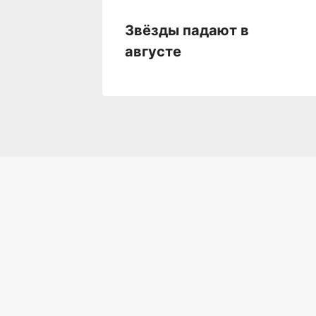
о
Звёзды падают в
августе