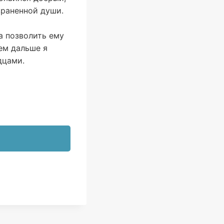
зраненной души.
а позволить ему
чем дальше я
дцами.