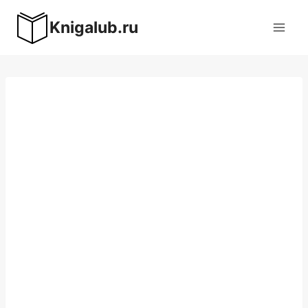
Перейти
Knigalub.ru
к
содержимому