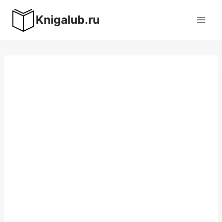
Перейти
Knigalub.ru
к
содержимому