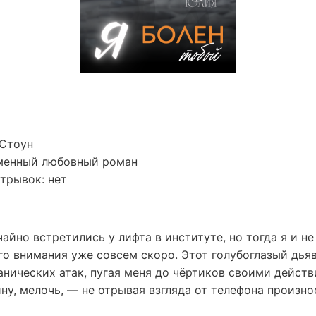
 Стоун
менный любовный роман
трывок: нет
йно встретились у лифта в институте, но тогда я и не
го внимания уже совсем скоро. Этот голубоглазый дья
нических атак, пугая меня до чёртиков своими действ
у, мелочь, — не отрывая взгляда от телефона произнос