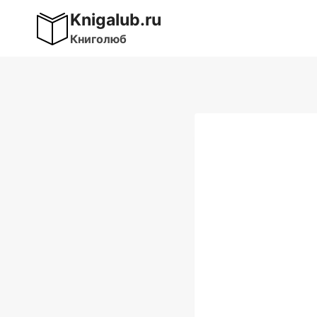
Перейти
Knigalub.ru
к
Книголюб
содержимому