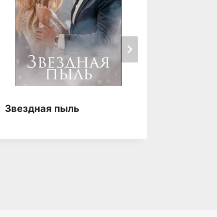
Звездная пыль
Звездн
одной 