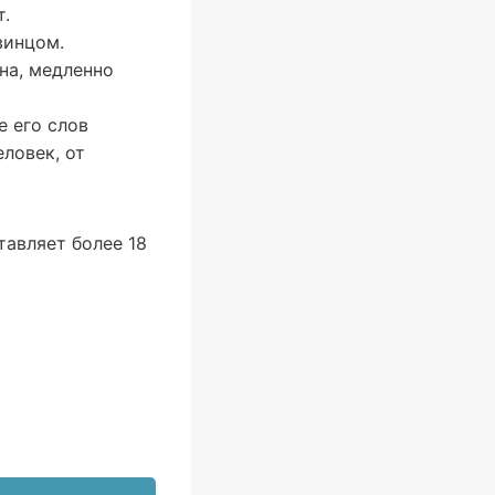
т.
винцом.
на, медленно
е его слов
ловек, от
тавляет более 18