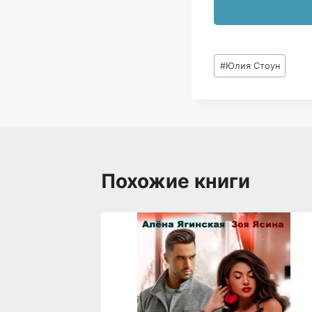
Метки
#
Юлия Стоун
записи:
Похожие книги