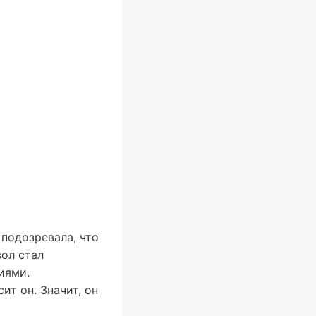
 подозревала, что
вол стал
иями.
ит он. Значит, он