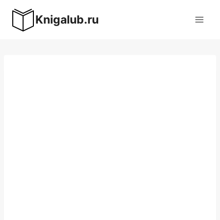
Перейти
Knigalub.ru
к
содержимому