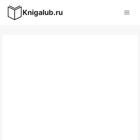
Перейти
Knigalub.ru
к
содержимому