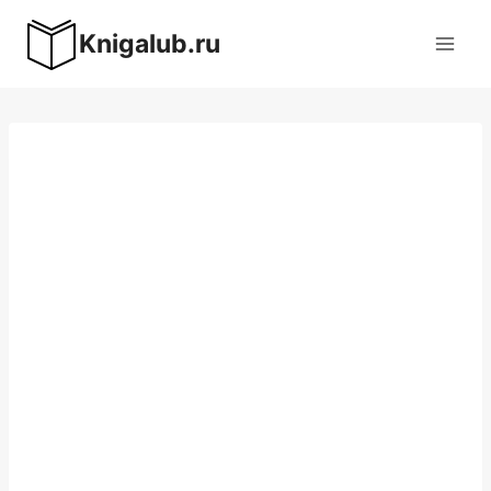
Перейти
Knigalub.ru
к
содержимому