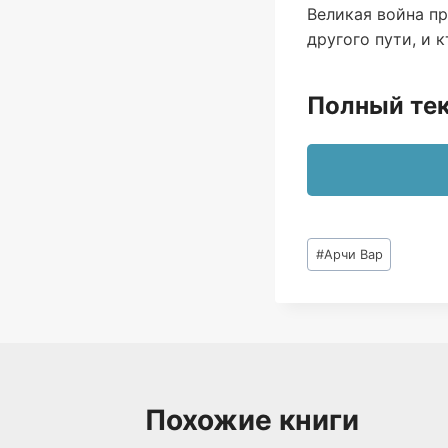
Великая война пр
другого пути, и 
Полный тек
Метки
#
Арчи Вар
записи:
Похожие книги