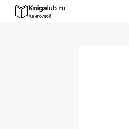
Перейти
Knigalub.ru
к
Книголюб
содержимому