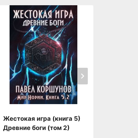
Жесток
Жестокая игра (книга 5)
Древни
Древние боги (том 2)