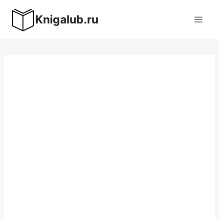
Перейти
Knigalub.ru
к
содержимому