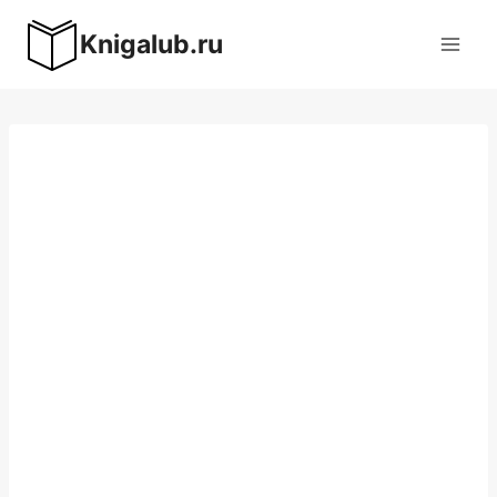
Перейти
Knigalub.ru
к
содержимому