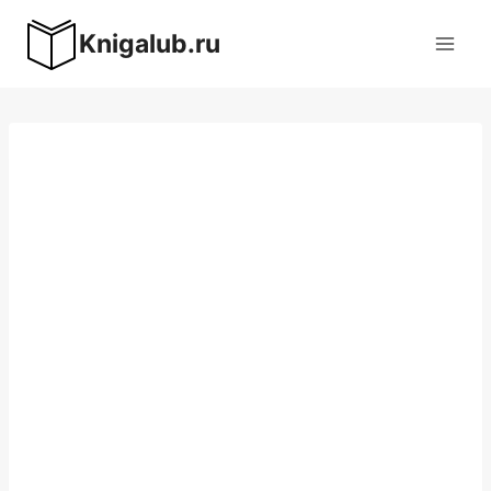
Перейти
Knigalub.ru
к
содержимому