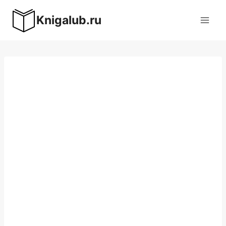
Перейти
Knigalub.ru
к
содержимому