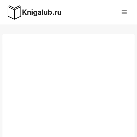
Перейти
Knigalub.ru
к
содержимому