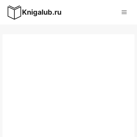
Перейти
Knigalub.ru
к
содержимому