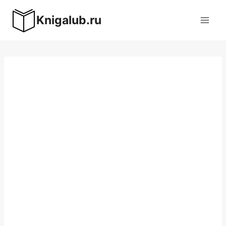
Перейти
Knigalub.ru
к
содержимому