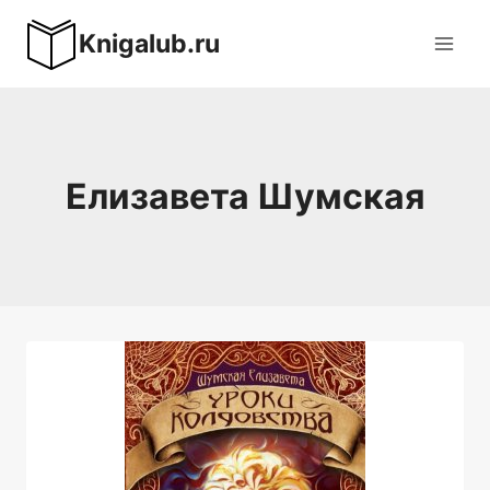
Перейти
Knigalub.ru
к
содержимому
Елизавета Шумская