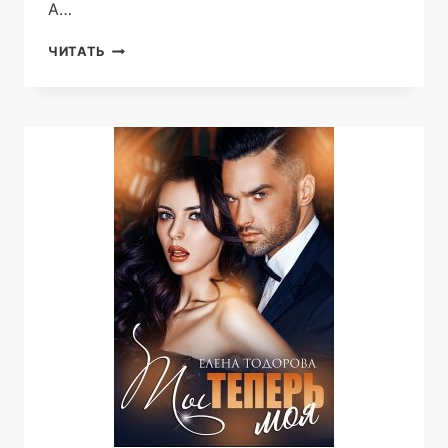
А…
ТЫ
ЧИТАТЬ
–
ВСЁ