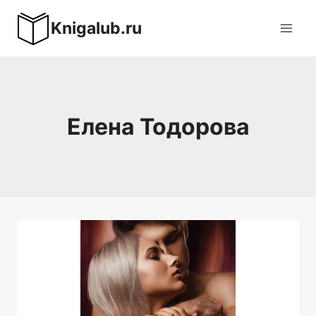
Перейти
Knigalub.ru
к
содержимому
Елена Тодорова