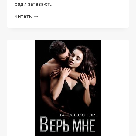
ради затевают…
УЛЕЙ
ЧИТАТЬ
2