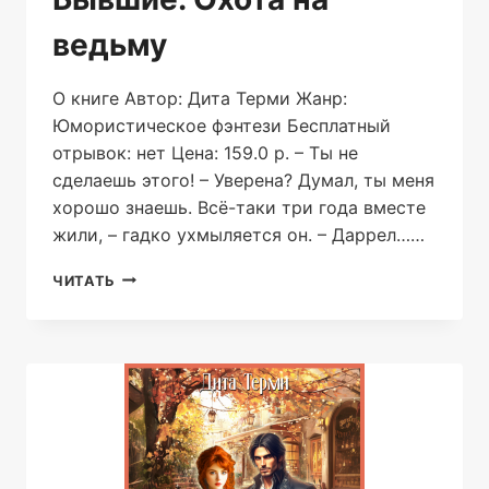
ведьму
О книге Автор: Дита Терми Жанр:
Юмористическое фэнтези Бесплатный
отрывок: нет Цена: 159.0 р. – Ты не
сделаешь этого! – Уверена? Думал, ты меня
хорошо знаешь. Всё-таки три года вместе
жили, – гадко ухмыляется он. – Даррел……
БЫВШИЕ.
ЧИТАТЬ
ОХОТА
НА
ВЕДЬМУ