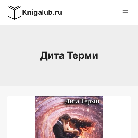
Перейти
Knigalub.ru
к
содержимому
Дита Терми