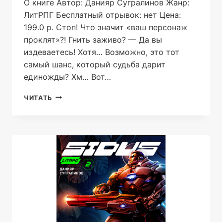
О книге Автор: Данияр Сугралинов Жанр:
ЛитРПГ Бесплатный отрывок: нет Цена:
199.0 р. Стоп! Что значит «ваш персонаж
проклят»?! Гнить заживо? — Да вы
издеваетесь! Хотя… Возможно, это тот
самый шанс, который судьба дарит
единожды? Хм… Вот…
ДИСГАРДИУМ.
ЧИТАТЬ
УГРОЗА
А-
КЛАССА