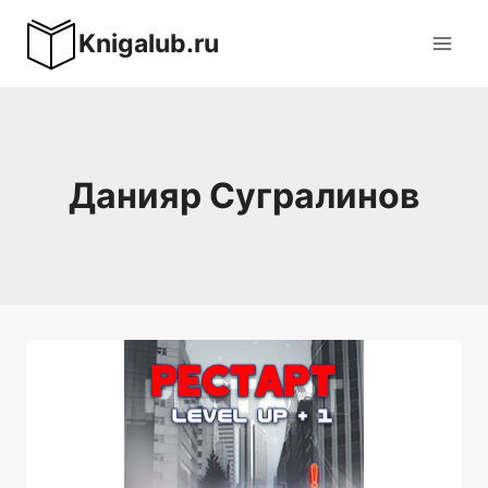
Перейти
Knigalub.ru
к
содержимому
Данияр Сугралинов