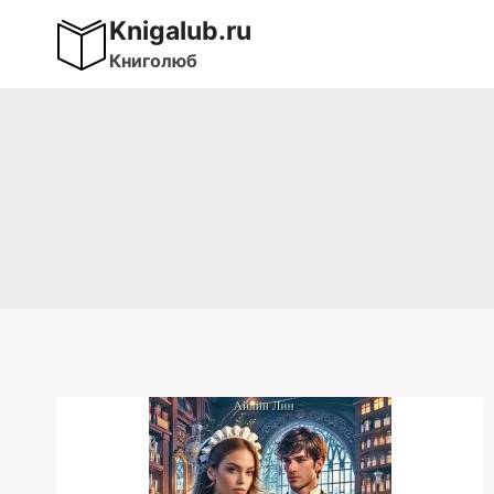
Перейти
Knigalub.ru
к
Книголюб
содержимому