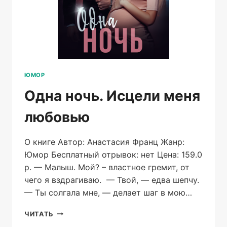
ЮМОР
Одна ночь. Исцели меня
любовью
О книге Автор: Анастасия Франц Жанр:
Юмор Бесплатный отрывок: нет Цена: 159.0
р. — Малыш. Мой? – властное гремит, от
чего я вздрагиваю. — Твой, — едва шепчу.
— Ты солгала мне, — делает шаг в мою…
ОДНА
ЧИТАТЬ
НОЧЬ.