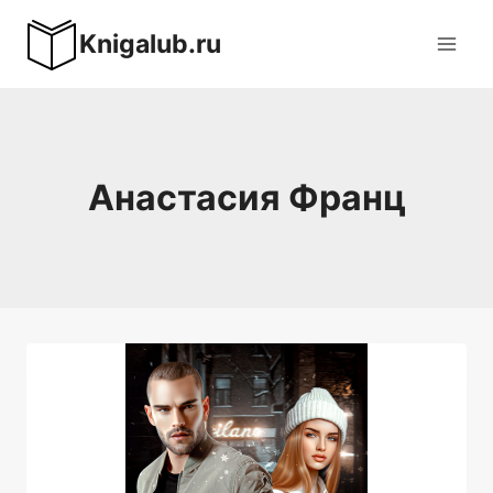
Перейти
Knigalub.ru
к
содержимому
Анастасия Франц