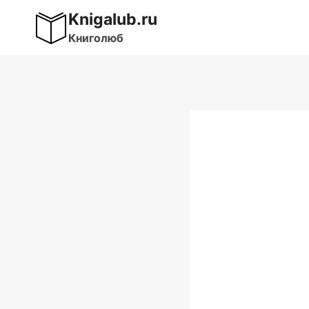
Перейти
Knigalub.ru
к
Книголюб
содержимому