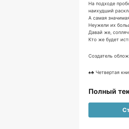
На подходе проб
наихудший раскл
А самая значимая
Неужели их больш
Давай же, сопля
Кто же будет ис
Создатель облож
♠♣ Четвертая кн
Полный тек
Ст