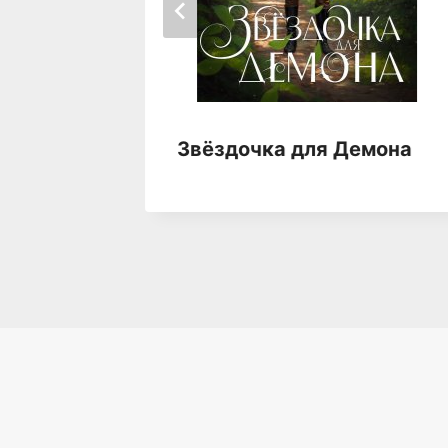
ра.
Звёздочка для Демона
а