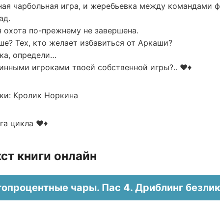
ная чарбольная игра, и жеребьевка между командами ф
ад.
 охота по-прежнему не завершена.
е? Тех, кто желает избавиться от Аркаши?
чка, определи…
тинными игроками твоей собственной игры?.. ♥♦
ки: Кролик Норкина
ига цикла ♥♦
ст книги онлайн
опроцентные чары. Пас 4. Дриблинг безли