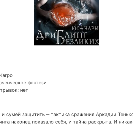
 Karpo
юченческое фэнтези
трывок: нет
 и сумей защитить ‒ тактика сражения Аркадии Тенько
нта наконец показало себя, и тайна раскрыта. И ника