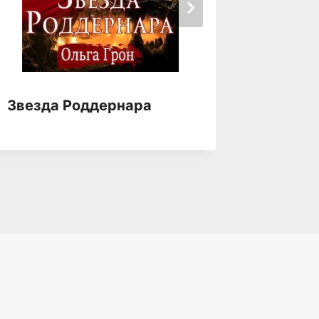
Звезда Роддернара
Звезда
Непоко