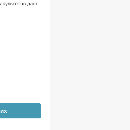
акультетов дает
ких