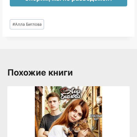
Метки
#
Алла Биглова
записи:
Похожие книги