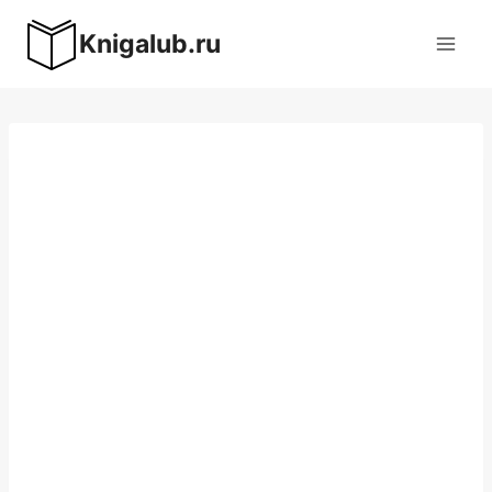
Перейти
Knigalub.ru
к
содержимому