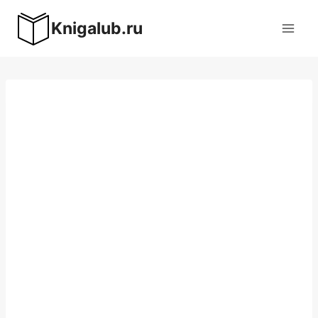
Перейти
Knigalub.ru
к
содержимому