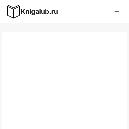
Перейти
Knigalub.ru
к
содержимому