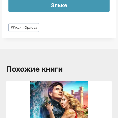
Эльке
Метки
#
Лидия Орлова
записи:
Похожие книги