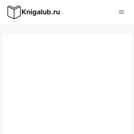
Перейти
Knigalub.ru
к
содержимому