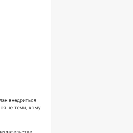
лан внедриться
ся не теми, кому
 издательстве