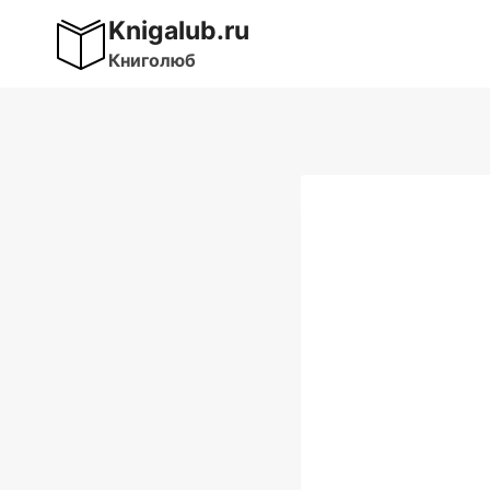
Перейти
Knigalub.ru
к
Книголюб
содержимому