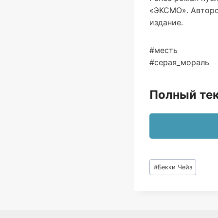
«ЭКСМО». Авторск
издание.
#месть
#серая_мораль
Полный тек
Метки
#
Бекки Чейз
записи: