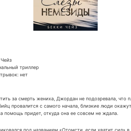
 Чейз
нальный триллер
трывок: нет
ить за смерть жениха, Джордан не подозревала, что п
ийц провалится с самого начала, близкие люди окажут
а помощь придет, откуда она ее совсем не ждала.
иковался под названием «Отомсти, если хватит сил» в