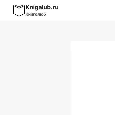
Перейти
Knigalub.ru
к
Книголюб
содержимому