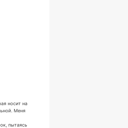
рая носит на
льной. Меня
мок, пытаясь