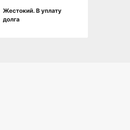
Жестокий. В уплату
Жесток
долга