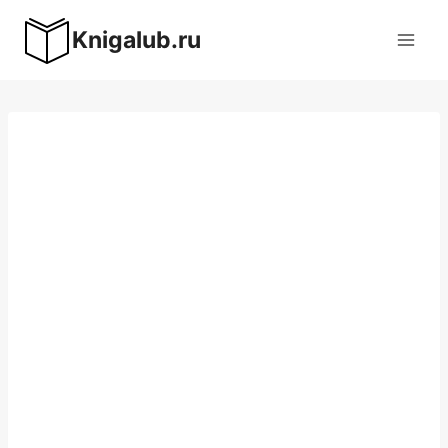
Перейти
Knigalub.ru
к
содержимому