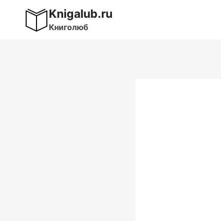
Перейти
Knigalub.ru
к
Книголюб
содержимому