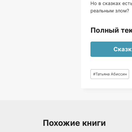
Но в сказках ест
реальным злом?
Полный тек
Сказк
Метки
#
Татьяна Абиссин
записи:
Похожие книги