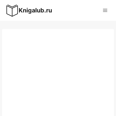
Перейти
Knigalub.ru
к
содержимому