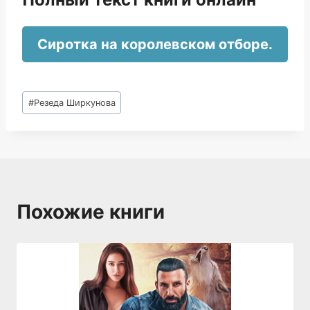
Сиротка на королевском отборе.
Метки
#
Резеда Ширкунова
записи:
Похожие книги