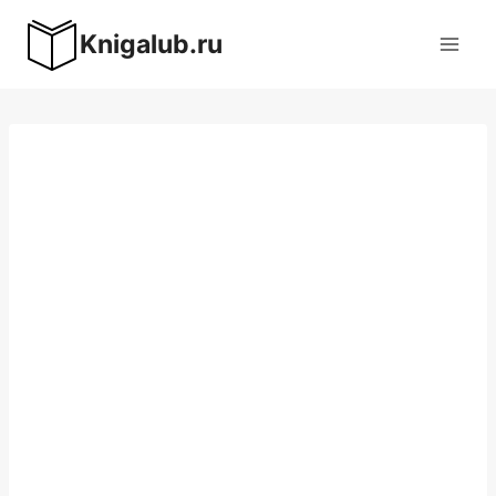
Перейти
Knigalub.ru
к
содержимому