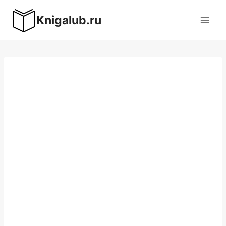
Перейти
Knigalub.ru
к
содержимому