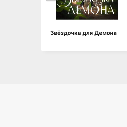
ра.
Звёздочка для Демона
а