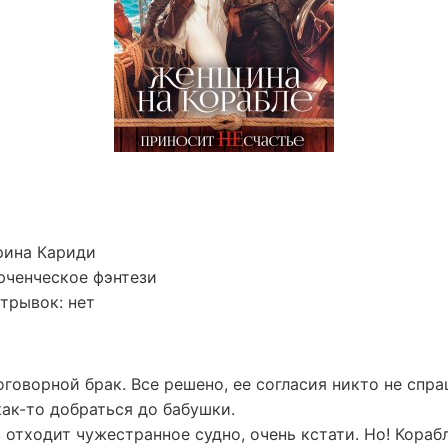
рина Кариди
юченческое фэнтези
трывок: нет
говорной брак. Все решено, ее согласия никто не спр
как-то добраться до бабушки.
з отходит чужестранное судно, очень кстати. Но! Кораб