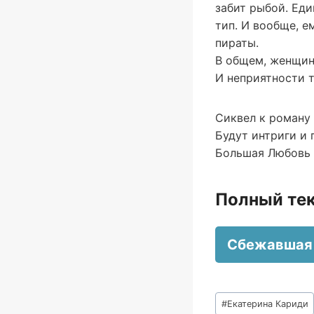
забит рыбой. Еди
тип. И вообще, е
пираты.
В общем, женщин
И неприятности 
Сиквел к роману 
Будут интриги и
Большая Любовь )
Полный тек
Сбежавшая 
Метки
#
Екатерина Кариди