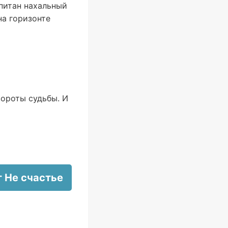
апитан нахальный
на горизонте
вороты судьбы. И
 Не счастье