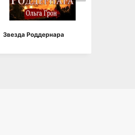
Звезда Роддернара
Звезда
Непоко