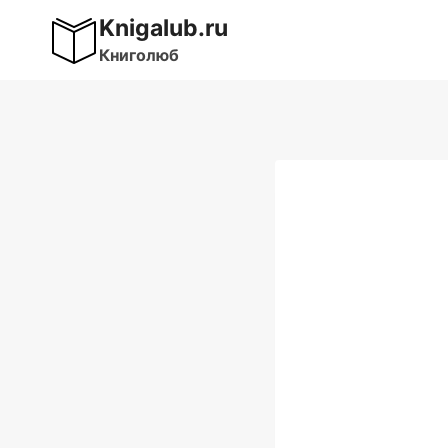
Перейти
Knigalub.ru
к
Книголюб
содержимому