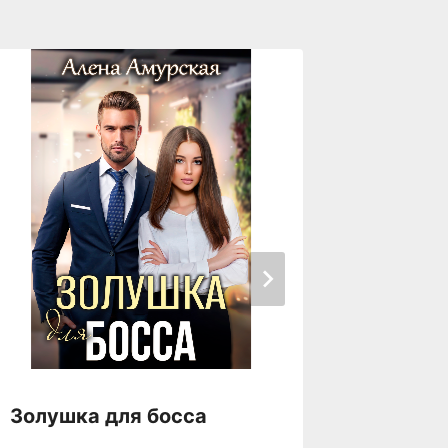
Золушка для босса
Злыдня