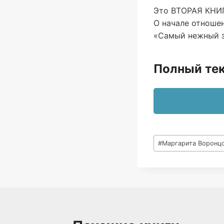
Это ВТОРАЯ КНИГ
О начале отношен
«Самый нежный 
Полный тек
Метки
#
Маргарита Воронц
записи: