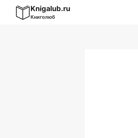
Перейти
Knigalub.ru
к
Книголюб
содержимому