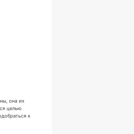
ны, она их
лся целью
одобраться к