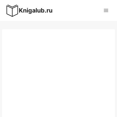
Перейти
Knigalub.ru
к
содержимому