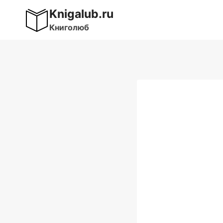
Перейти
Knigalub.ru
к
Книголюб
содержимому