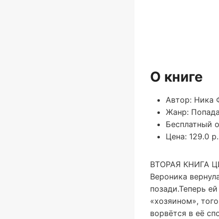
О книге
Автор: Ника 
Жанр: Попад
Бесплатный о
Цена: 129.0 р.
ВТОРАЯ КНИГА 
Вероника вернул
позади.Теперь ей
«хозяином», того
ворвётся в её сп