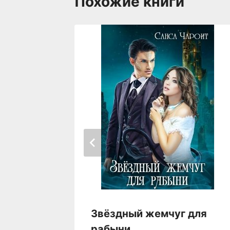
Похожие книги
акона
Звёздный жемчуг для
рабыни