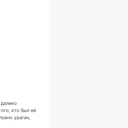
 далеко
ого, кто был её
ловно ураган,