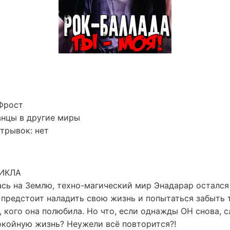
Фрост
анцы в другие миры
трывок: нет
ЦИКЛА
ась на Землю, техно-магический мир Энадарар остался
 предстоит наладить свою жизнь и попытаться забыть т
, кого она полюбила. Но что, если однажды ОН снова, с
окойную жизнь? Неужели всё повторится?!