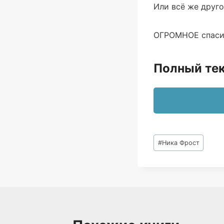
Или всё же друг
ОГРОМНОЕ спасиб
Полный тек
Метки
#
Ника Фрост
записи: