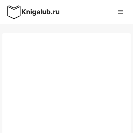
Перейти
Knigalub.ru
к
содержимому