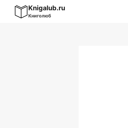
Перейти
Knigalub.ru
к
Книголюб
содержимому