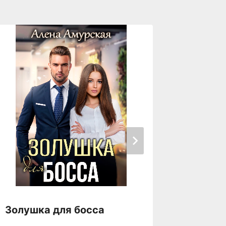
Золушка для босса
Злыдня