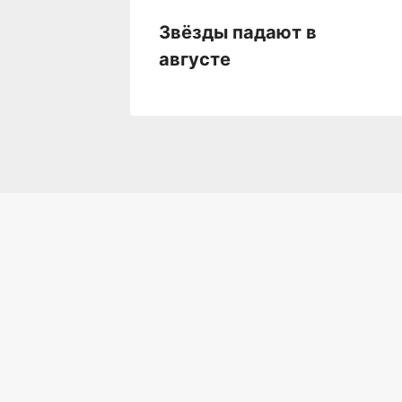
о
Звёзды падают в
августе