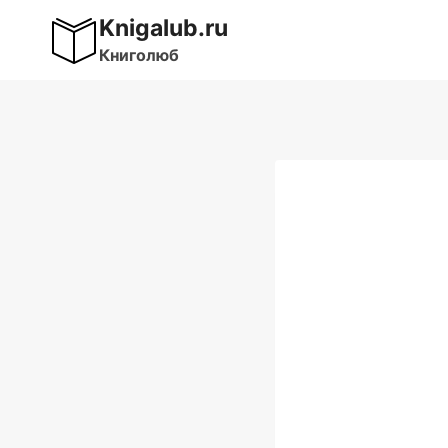
Перейти
Knigalub.ru
к
Книголюб
содержимому