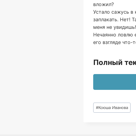
вложил?
Устало сажусь в
заплакать. Нет! 
меня не увидишь!
Нечаянно ловлю е
его взгляде что-
Полный тек
Метки
#
Ксюша Иванова
записи: