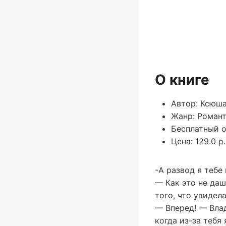
О книге
Автор: Ксюш
Жанр: Романт
Бесплатный о
Цена: 129.0 р.
-А развод я тебе
— Как это не даш
того, что увидел
— Вперед! — Вла
когда из-за тебя