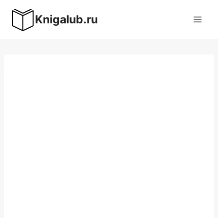
Перейти
Knigalub.ru
к
содержимому