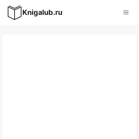
Перейти
Knigalub.ru
к
содержимому