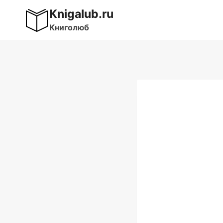
Перейти
Knigalub.ru
к
Книголюб
содержимому