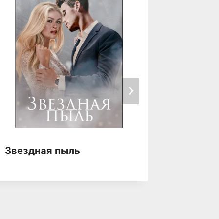
Звездная пыль
Звездн
одной 