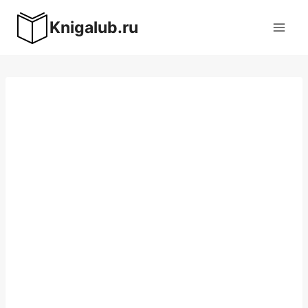
Перейти
Knigalub.ru
к
содержимому