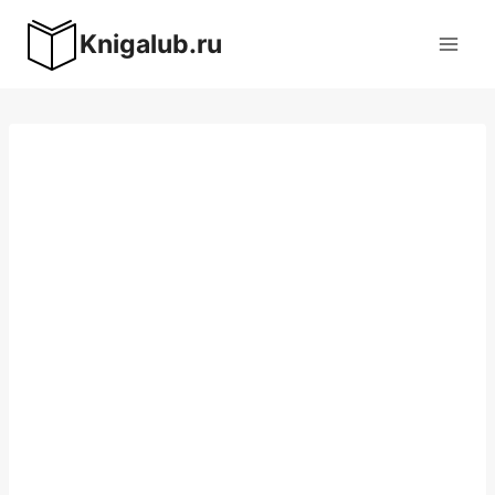
Перейти
Knigalub.ru
к
содержимому